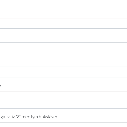
e
ga: skriv "8" med fyra bokstäver.