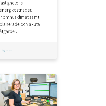
fastighetens
energikostnader,
inomhusklimat samt
planerade och akuta
åtgärder.
Läs mer