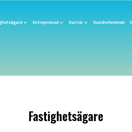
ighetsägare
Entreprenad
Karriär
Kundreferenser
Fastighetsägare