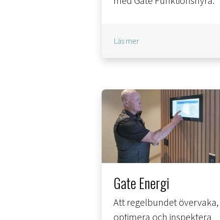
med Gate Funktionshyra.
Läs mer
Gate Energi
Att regelbundet övervaka,
optimera och inspektera