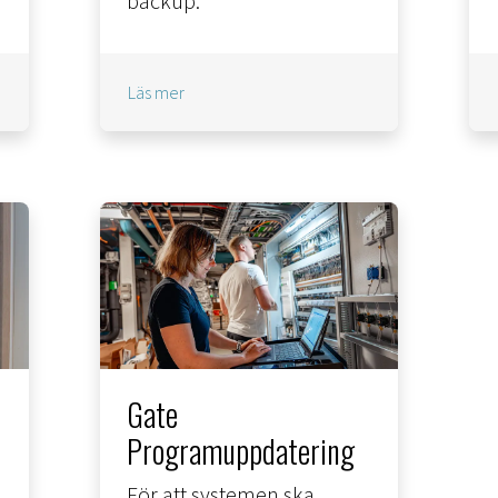
backup.
Läs mer
Gate
Programuppdatering
För att systemen ska