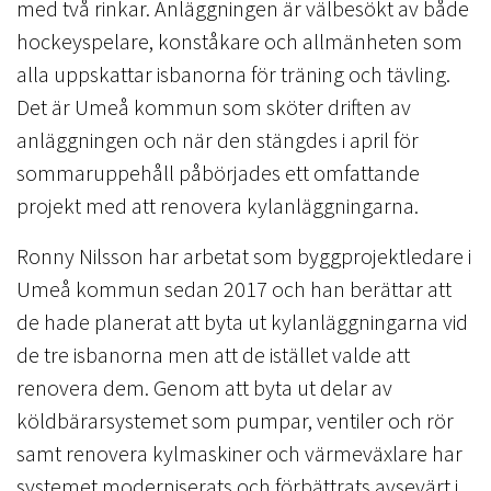
med två rinkar. Anläggningen är välbesökt av både
hockeyspelare, konståkare och allmänheten som
alla uppskattar isbanorna för träning och tävling.
Det är Umeå kommun som sköter driften av
anläggningen och när den stängdes i april för
sommaruppehåll påbörjades ett omfattande
projekt med att renovera kylanläggningarna.
Ronny Nilsson har arbetat som byggprojektledare i
Umeå kommun sedan 2017 och han berättar att
de hade planerat att byta ut kylanläggningarna vid
de tre isbanorna men att de istället valde att
renovera dem. Genom att byta ut delar av
köldbärarsystemet som pumpar, ventiler och rör
samt renovera kylmaskiner och värmeväxlare har
systemet moderniserats och förbättrats avsevärt i