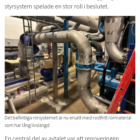
styrsystem spelade en stor roll i beslutet.
Det befintliga rörsystemet är nu ersatt med rostfritt rörmaterial
som har lång livslängd.
En central del av avtalet var att renoveringen