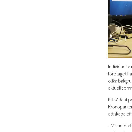
Individuella
företaget h
olika bakgr
aktuellt om
Ett sådant 
Kronoparken 
att skapa eff
– Vi var tota