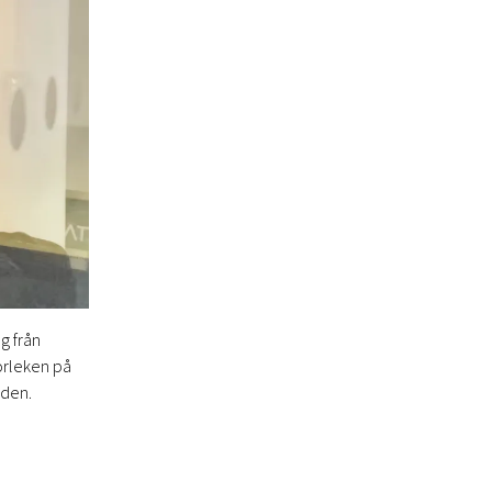
g från
torleken på
aden.
.