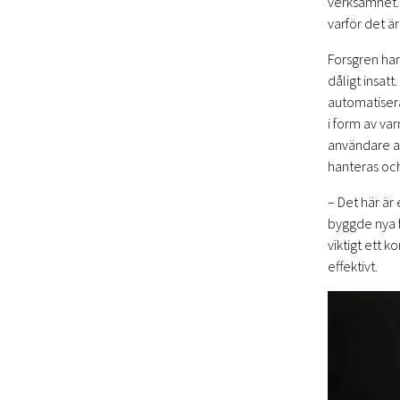
verksamhet. 
varför det är
Forsgren har
dåligt insatt
automatisera
i form av va
användare av
hanteras och
– Det här är
byggde nya f
viktigt ett 
effektivt.