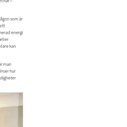
t här –
 någon som är
ett
imerad energi
eller
klare kan
när man
inser hur
stigheter