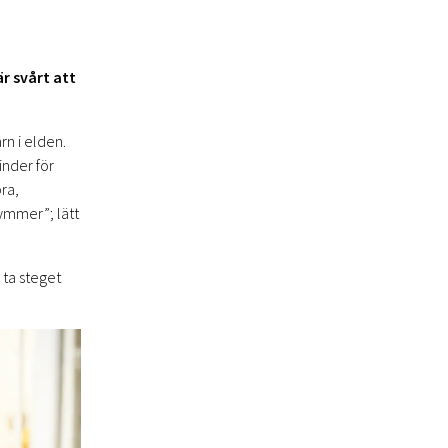
r svårt att
n i elden.
inder för
ra,
kymmer”; lätt
, ta steget