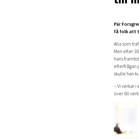
Pär Forsgre
få folk att 
Alla som trä
Men efter 30 
hans framtid
efterfrågan 
skulle han ku
– Vi verkar i
över till ver