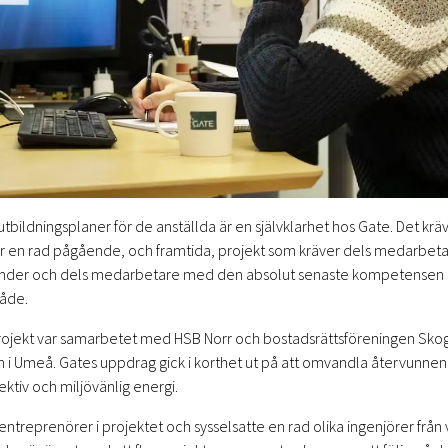
 utbildningsplaner för de anställda är en självklarhet hos Gate. Det krä
ar en rad pågående, och framtida, projekt som kräver dels medarbe
under och dels medarbetare med den absolut senaste kompetensen
råde.
projekt var samarbetet med HSB Norr och bostadsrättsföreningen Sko
i Umeå. Gates uppdrag gick i korthet ut på att omvandla återvunnen 
ektiv och miljövänlig energi.
lentreprenörer i projektet och sysselsatte en rad olika ingenjörer från 