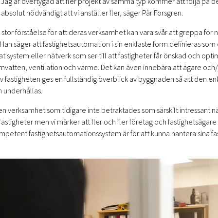
Jag är övertygad att fler projekt av samma typ kommer att följa på de
 absolut nödvändigt att vi anställer fler, säger Pär Forsgren.
 stor förståelse för att deras verksamhet kan vara svår att greppa för
. Han säger att fastighetsautomation i sin enklaste form definieras som 
t system eller nätverk som ser till att fastigheter får önskad och opt
rmvatten, ventilation och värme. Det kan även innebära att ägare och/
 fastigheten ges en fullständig överblick av byggnaden så att den en
 underhållas.
 en verksamhet som tidigare inte betraktades som särskilt intressant 
astigheter men vi märker att fler och fler företag och fastighetsägare 
kompetent fastighetsautomationssystem är för att kunna hantera sina fa