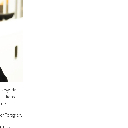
ddarsydda
ilations-
nte.
er Forsgren.
ång av