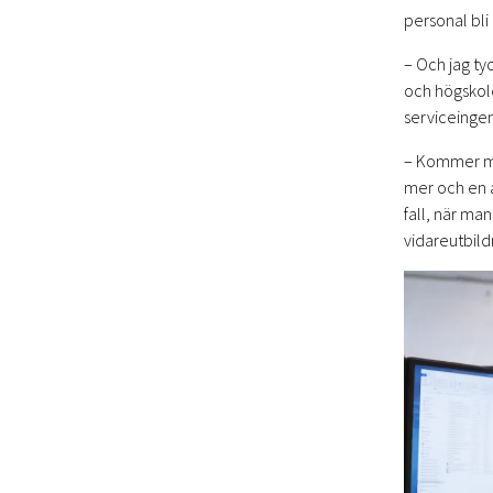
personal bli
– Och jag ty
och högskole
serviceingen
– Kommer man
mer och en am
fall, när ma
vidareutbild