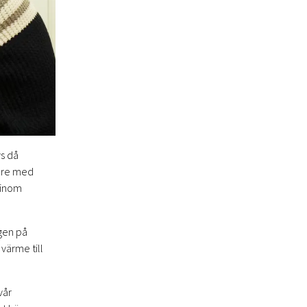
vs då
tare med
 inom
gen på
värme till
vår