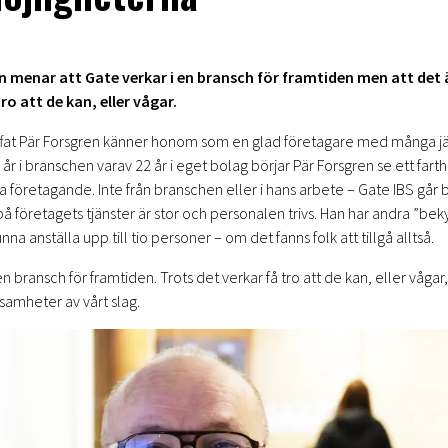
n menar att Gate verkar i en bransch för framtiden men att det ä
tro att de kan, eller vågar.
ffat Pär Forsgren känner honom som en glad företagare med många jär
år i branschen varav 22 år i eget bolag börjar Pär Forsgren se ett farth
a företagande. Inte från branschen eller i hans arbete – Gate IBS går b
på företagets tjänster är stor och personalen trivs. Han har andra ”be
nna anställa upp till tio personer – om det fanns folk att tillgå alltså.
 en bransch för framtiden. Trots det verkar få tro att de kan, eller vågar
ksamheter av vårt slag.