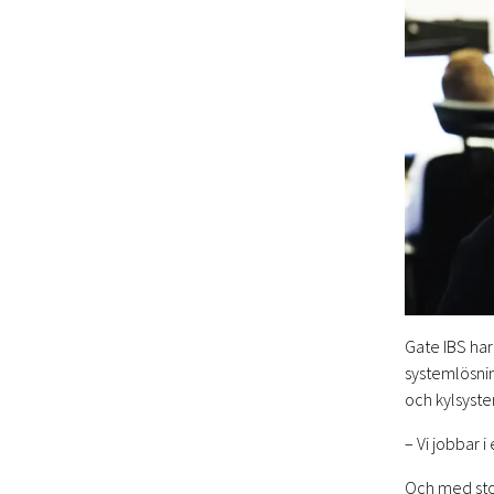
Gate IBS har
systemlösnin
och kylsyste
– Vi jobbar 
Och med stor