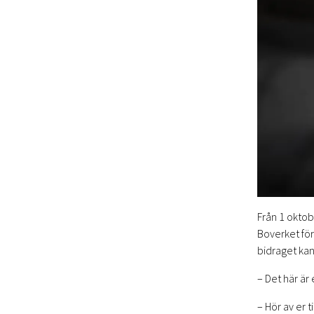
Från 1 oktob
Boverket för
bidraget kan
– Det här är
– Hör av er t