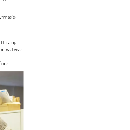
gymnasie-
 lära sig
 oss. I vissa
inns.