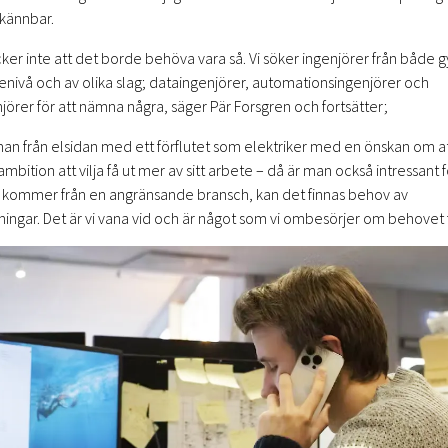
 kännbar.
cker inte att det borde behöva vara så. Vi söker ingenjörer från både 
nivå och av olika slag; dataingenjörer, automationsingenjörer och
jörer för att nämna några, säger Pär Forsgren och fortsätter;
 från elsidan med ett förflutet som elektriker med en önskan om att
bition att vilja få ut mer av sitt arbete – då är man också intressant för
n kommer från en angränsande bransch, kan det finnas behov av
ningar. Det är vi vana vid och är något som vi ombesörjer om behovet f