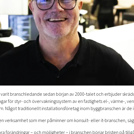
 varit branschledande sedan början av 2000-talet och erbjuder skrä
gar för styr- och övervakningssystem av en fastighets el-, värme-, vent
m. Något traditionellt installationsföretag inom byggbranschen är de i
i en verksamhet som mer påminner om konsult- eller it-branschen, säg
a förändringar – och möjligheter – i branschen börjar bristen på tillg